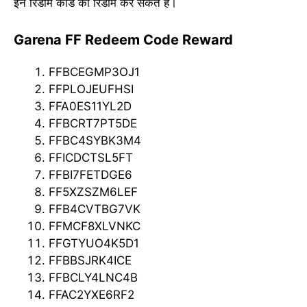
इन रिडीम कोड को रिडीम कर सकते हैं।
Garena FF Redeem Code Reward
FFBCEGMP3OJ1
FFPLOJEUFHSI
FFA0ES11YL2D
FFBCRT7PT5DE
FFBC4SYBK3M4
FFICDCTSL5FT
FFBI7FETDGE6
FF5XZSZM6LEF
FFB4CVTBG7VK
FFMCF8XLVNKC
FFGTYUO4K5D1
FFBBSJRK4ICE
FFBCLY4LNC4B
FFAC2YXE6RF2