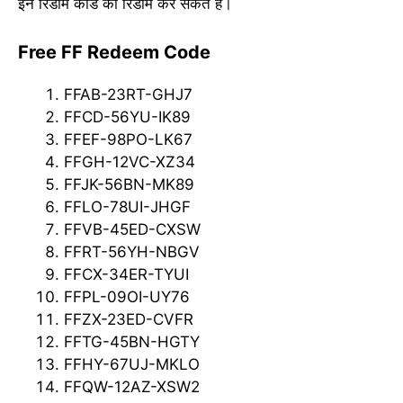
इन रिडीम कोड को रिडीम कर सकते हैं।
Free FF Redeem Code
FFAB-23RT-GHJ7
FFCD-56YU-IK89
FFEF-98PO-LK67
FFGH-12VC-XZ34
FFJK-56BN-MK89
FFLO-78UI-JHGF
FFVB-45ED-CXSW
FFRT-56YH-NBGV
FFCX-34ER-TYUI
FFPL-09OI-UY76
FFZX-23ED-CVFR
FFTG-45BN-HGTY
FFHY-67UJ-MKLO
FFQW-12AZ-XSW2