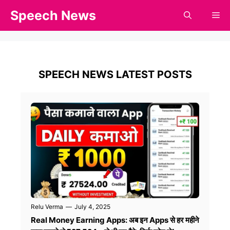
Skip
Speech News
Me
to
content
SPEECH NEWS LATEST POSTS
Relu Verma
—
July 4, 2025
Real Money Earning Apps: अब इन Apps से हर महीने